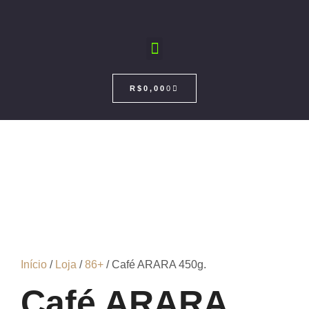
R$
0,00
0
Início
/
Loja
/
86+
/ Café ARARA 450g.
Café ARARA